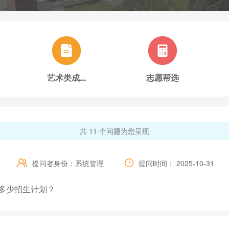
艺术类成...
志愿帮选
共 11 个问题为您呈现
提问者身份：系统管理
提问时间： 2025-10-31
多少招生计划？