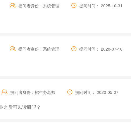
提问者身份：系统管理
提问时间： 2025-10-31
提问者身份：系统管理
提问时间： 2020-07-10
提问者身份：招生办老师
提问时间： 2020-05-07
业之后可以读研吗？