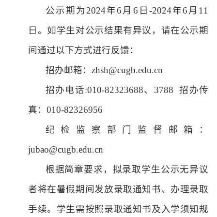
公示期为
202
4
年
6
月
6
日
-20
24
年
6
月
11
日。如
学生
对公示结果有异议，请在公示期
间通过以下方式进行反馈：
招办邮箱：
zhsh@cugb.edu.cn
招办电话
:010-82323688、3788
招办传
真：010-82326956
纪检监察部门监督邮箱：
jubao@cugb.edu.cn
根据简章要求，拟录取
学生
公示无异议
者将在暑假期间发放录取通知书、办理录取
手续。
学生需按照录取通知书及入学须知规