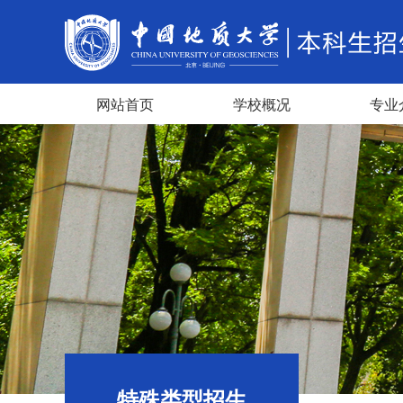
网站首页
学校概况
专业
特殊类型招生