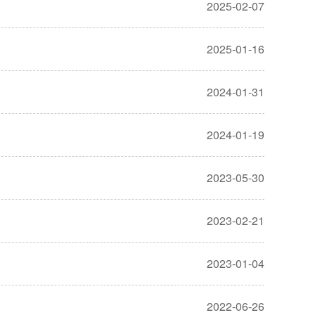
2025-02-07
2025-01-16
2024-01-31
2024-01-19
2023-05-30
2023-02-21
2023-01-04
2022-06-26