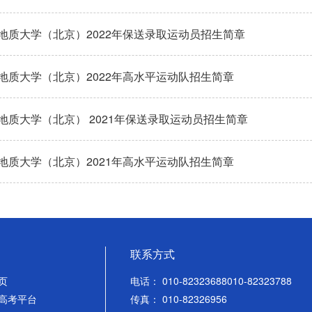
地质大学（北京）2022年保送录取运动员招生简章
地质大学（北京）2022年高水平运动队招生简章
地质大学（北京） 2021年保送录取运动员招生简章
地质大学（北京）2021年高水平运动队招生简章
联系方式
页
电话： 010-82323688010-82323788
高考平台
传真： 010-82326956