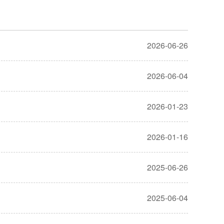
2026-06-26
2026-06-04
2026-01-23
2026-01-16
2025-06-26
2025-06-04