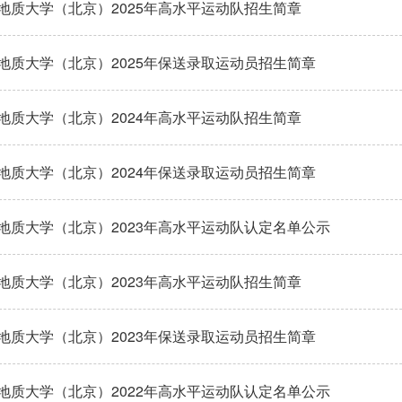
地质大学（北京）2025年高水平运动队招生简章
地质大学（北京）2025年保送录取运动员招生简章
地质大学（北京）2024年高水平运动队招生简章
地质大学（北京）2024年保送录取运动员招生简章
地质大学（北京）2023年高水平运动队认定名单公示
地质大学（北京）2023年高水平运动队招生简章
地质大学（北京）2023年保送录取运动员招生简章
地质大学（北京）2022年高水平运动队认定名单公示