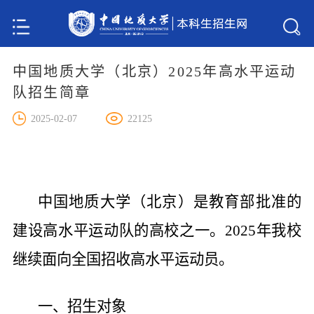
中国地质大学（北京）2025年高水平运动
队招生简章
2025-02-07
22125
中国地质大学（北京）是教育部批准的
建设高水平运动队的高校之一。2025年我校
继续面向全国招收高水平运动员。
一、招生对象