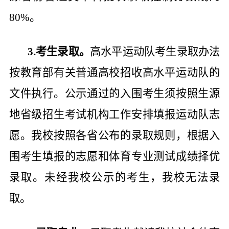
80%。
3.
考生录取。
高水平运动队考生录取办法
按教育部有关普通高校招收高水平运动队的
文件执行。公示通过的入围考生须按照生源
地省级招生考试机构工作安排填报运动队志
愿。我校按照各省公布的录取规则，根据入
围考生填报的志愿和体育专业测试成绩择优
录取。未经我校公示的考生，我校无法录
取。