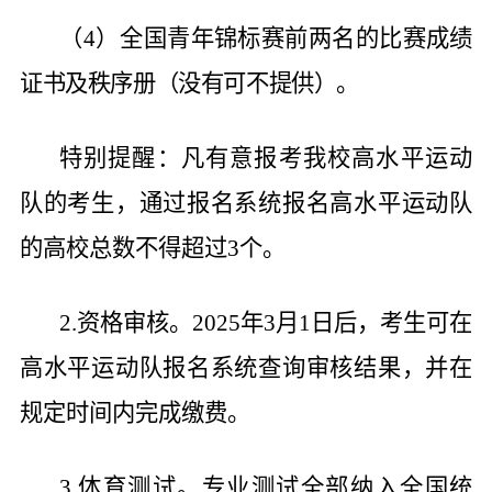
（4）
全国青年锦标赛前两名的比赛成绩
证书及秩序册（没有可不提供）。
特别提醒：凡有意报考我校高水平运动
队的考生，通过报名系统报名高水平运动队
的高校总数不得超过3个。
2.
资格审核。2025年3月1日后，考生可在
高水平运动队报名系统查询审核结果，并在
规定时间内完成缴费。
3.
体育测试。专业测试全部纳入全国统