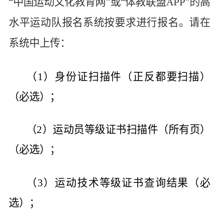
“中国运动文化教育网”或“体教联盟APP”的高
水平运动队报名系统按要求进行报名。
请在
系统中上传：
（1）身份证扫描件（正反都要扫描）
（必选）；
（2）运动员等级证书扫描件（所有页）
（必选）；
（3）运动技术等级证书查询结果（必
选）；