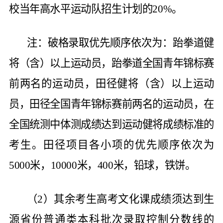
校当年高水平运动队招生计划的20%。
注：破格录取优先顺序依次为：跆拳道健
将（含）以上运动员，跆拳道全国青年锦标赛
前两名的运动员，田径健将（含）以上运动
员，田径全国青年锦标赛前两名的运动员，在
全国统测中体测成绩达到运动健将成绩标准的
考生。田径项目各小项的优先顺序依次为
5000米，10000米，400米，铅球，铁饼。
（2）其余考生高考文化课成绩须达到生
源省份普通类本科批次录取控制分数线的