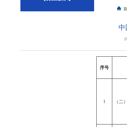
中
序号
1
（二