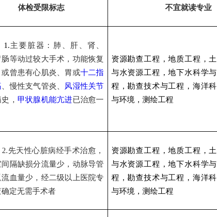
体检受限标志
不宜就读专业
）
1.
主要脏器：肺、肝、肾、
胃肠等动过较大手术，功能恢复
资源勘查工程，地质工程，土
，或曾患有心肌炎、胃或
十二指
与水资源工程，地下水科学与
疡
、慢性支气管炎、
风湿性关节
程，勘查技术与工程，海洋科
病史，
甲状腺机能亢进
已治愈一
与环境，测绘工程
）
2.
先天性心脏病经手术治愈，
资源勘查工程，地质工程，土
室间隔缺损分流量少，动脉导管
与水资源工程，地下水科学与
返流血量少，经二级以上医院专
程，勘查技术与工程，海洋科
查确定无需手术者
与环境，测绘工程