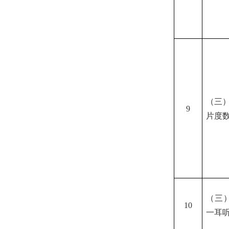
（三
9
片度
（三
10
一耳