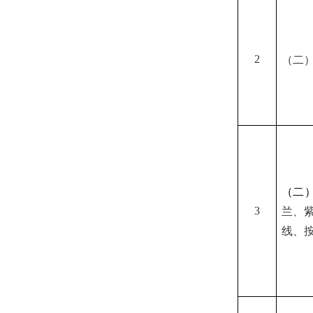
2
（二
（二
3
兰、
线、