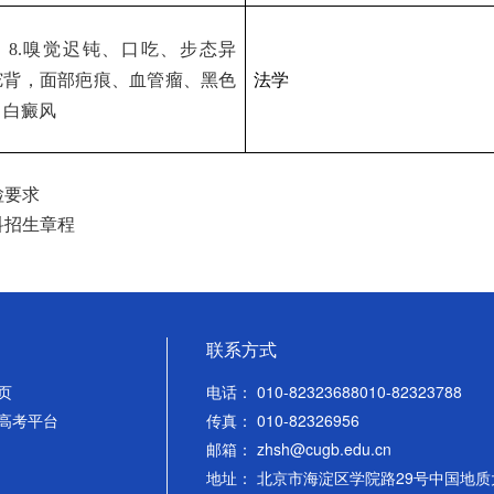
）
8.
嗅觉迟钝、口吃、步态异
驼背，面部疤痕、血管瘤、黑色
法学
、白癜风
检要求
科招生章程
联系方式
页
电话： 010-82323688010-82323788
高考平台
传真： 010-82326956
邮箱： zhsh@cugb.edu.cn
地址： 北京市海淀区学院路29号中国地