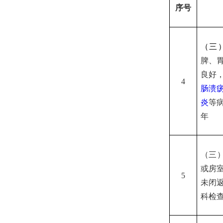
序号
（三
脾、
良好
4
肠溃
炎
等
年
（三
或房
5
未闭
科检