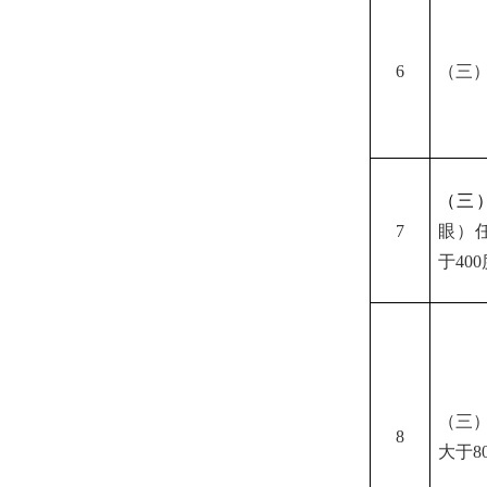
（三
6
（三
眼）
7
于
400
（三
8
大于
8