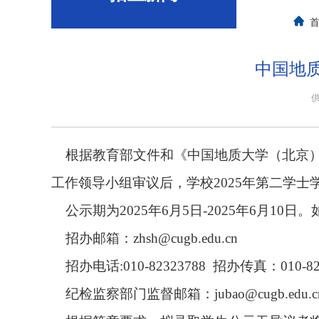
中国地质
根据教育部文件和《中国地质大学（北京
工作领导小组审议后，学校
202
5
年第二学士
公示期为
202
5
年
6
月
5
日
-20
25
年
6
月
10
日。
招办邮箱：
zhsh@cugb.edu.cn
招办电话
:010-82323788
招办传真：010-823
纪检监察部门监督邮箱：
jubao@cugb.edu.c